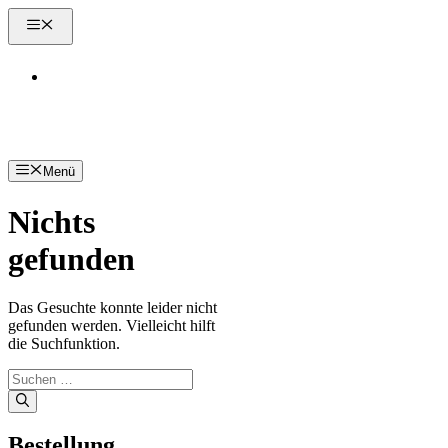
Zum
Menü
Inhalt
springen
Kontakt
Menü
Nichts
gefunden
Das Gesuchte konnte leider nicht
gefunden werden. Vielleicht hilft
die Suchfunktion.
Suchen
nach:
Bestellung