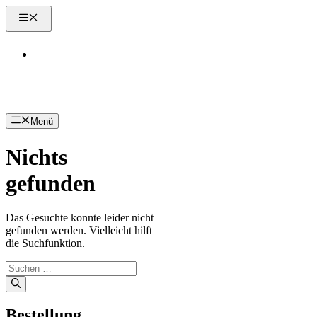
Zum
Menü
Inhalt
springen
Kontakt
Menü
Nichts
gefunden
Das Gesuchte konnte leider nicht
gefunden werden. Vielleicht hilft
die Suchfunktion.
Suchen
nach:
Bestellung