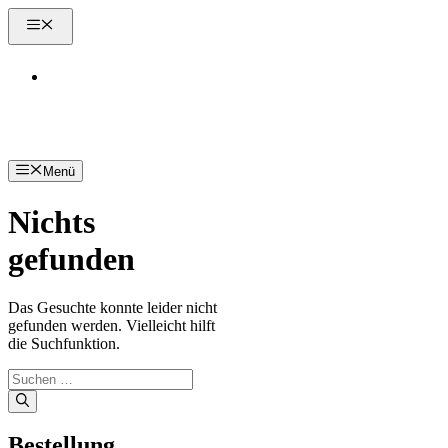
Zum
Menü
Inhalt
springen
Kontakt
Menü
Nichts
gefunden
Das Gesuchte konnte leider nicht
gefunden werden. Vielleicht hilft
die Suchfunktion.
Suchen
nach:
Bestellung