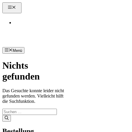
Zum
Menü
Inhalt
springen
Kontakt
Menü
Nichts
gefunden
Das Gesuchte konnte leider nicht
gefunden werden. Vielleicht hilft
die Suchfunktion.
Suchen
nach:
Bestellung